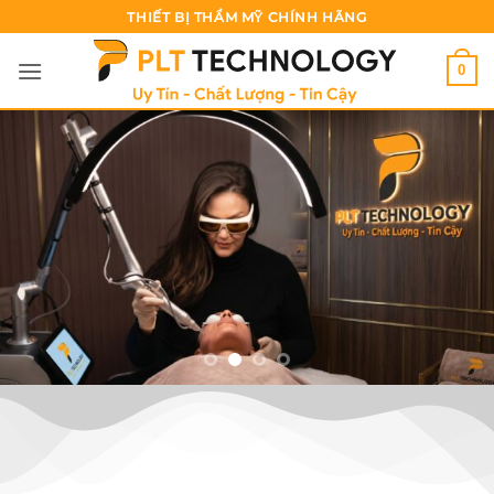
Bỏ
THIẾT BỊ THẨM MỸ CHÍNH HÃNG
qua
nội
0
dung