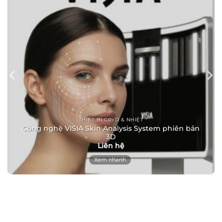
THIẾT BỊ CRYO & NHIỆT
Công nghệ VISIA Skin Analysis System phiên bản
3D
Liên hệ
Xem nhanh